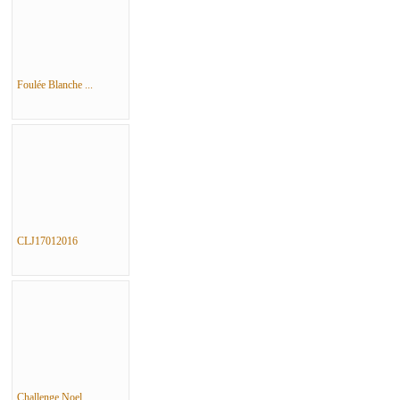
Foulée Blanche ...
CLJ17012016
Challenge Noel ...