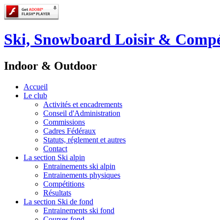
Ski, Snowboard Loisir & Compé
Indoor & Outdoor
Accueil
Le club
Activités et encadrements
Conseil d'Administration
Commissions
Cadres Fédéraux
Statuts, réglement et autres
Contact
La section Ski alpin
Entrainements ski alpin
Entrainements physiques
Compétitions
Résultats
La section Ski de fond
Entrainements ski fond
Courses fond