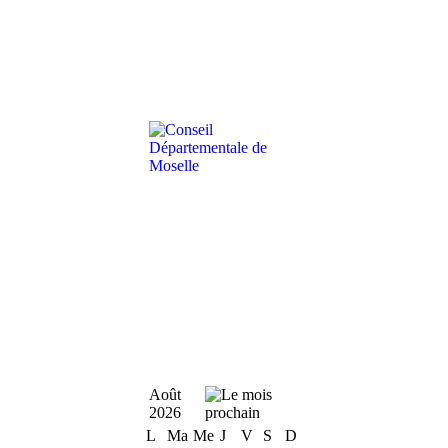
Août
2026
L
Ma
Me
J
V
S
D