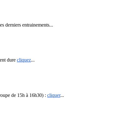
les derniers entrainements...
ment dure
cliquez
...
roupe de 15h à 16h30) :
cliquer
...